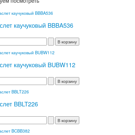
уем посмотреть
слет каучуковый BBBA536
слет каучуковый BUBW112
слет BBLT226