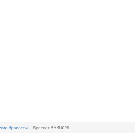
кие браслеты
Браслет BHBD029