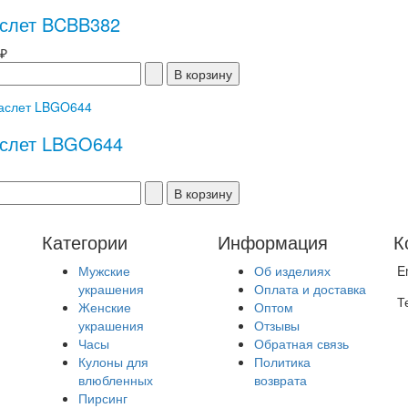
слет BCBB382
 ₽
слет LBGO644
Категории
Информация
К
Мужские
Об изделиях
E
украшения
Оплата и доставка
Т
Женские
Оптом
украшения
Отзывы
Часы
Обратная связь
Кулоны для
Политика
влюбленных
возврата
Пирсинг