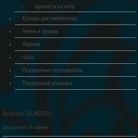
Браслеты на ногу
Кулоны для влюбленных
Ремни и пряжки
Пирсинг
Часы
Подарочные сертификаты
Подарочная упаковка
Браслет KLNB056
Доступность
: В наличии