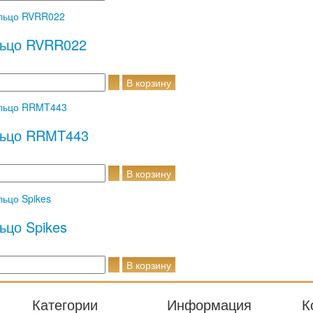
ьцо RVRR022
ьцо RRMT443
ьцо Spikes
Категории
Информация
К