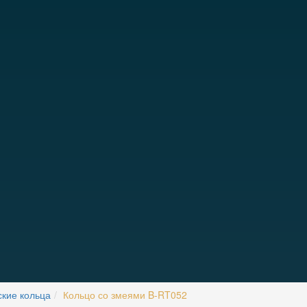
кие кольца
Кольцо со змеями B-RT052