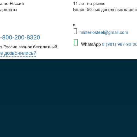
а по России
11 лет на рынке
едоплаты
Более 50 тыс довольных клиен
misteriosteel@gmail.com
-800-200-8320
WhatsApp
8 (981) 967-92-2
о России звонок бесплатный.
е дозвонились?