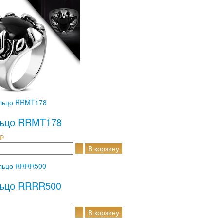
ьцо RRMT178
 ₽
ьцо RRRR500