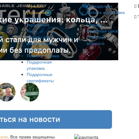
Мужские
Об изделиях
украшения
Оплата и доставка
Женские
Оптом
украшения
Отзывы
Часы
Обратная связь
Кулоны для
Политика
влюбленных
возврата
Пирсинг
Ремни и пряжки
Подарочная
упаковка
Подарочные
сертификаты
тали
. Все права защищены.