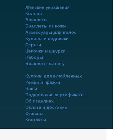
Женские украшения
Кольца
Браслеты
Браслеты из кожи
Аксессуары для волос
Кулоны и подвески
Серьги
Цепочки и шнурки
Наборы
Браслеты на ногу
Кулоны для влюбленных
Ремни и пряжки
Часы
Подарочные сертификаты
Об изделиях
Оплата и доставка
Отзывы
Контакты