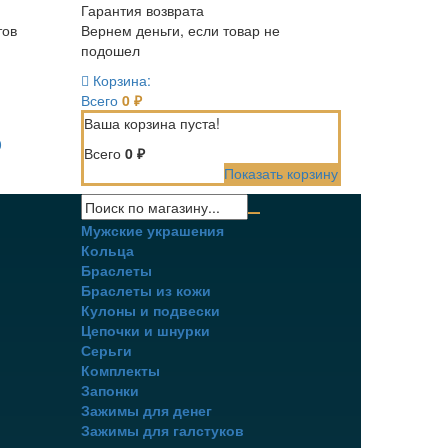
Гарантия возврата
тов
Вернем деньги, если товар не
подошел
Корзина:
Всего
0 ₽
Ваша корзина пуста!
0
Всего
0 ₽
Показать корзину
Мужские украшения
Кольца
Браслеты
Браслеты из кожи
Кулоны и подвески
Цепочки и шнурки
Серьги
Комплекты
Запонки
Зажимы для денег
Зажимы для галстуков