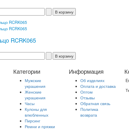
ьцо RCRK065
Категории
Информация
К
Мужские
Об изделиях
E
украшения
Оплата и доставка
Т
Женские
Оптом
украшения
Отзывы
Часы
Обратная связь
Кулоны для
Политика
влюбленных
возврата
Пирсинг
Ремни и пряжки