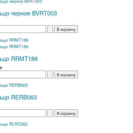
ьцо черное BVRT003
ьцо RRMT186
 ₽
ьцо RERB063