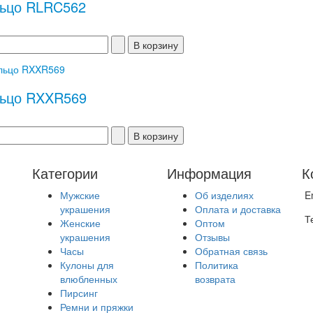
ьцо RLRC562
ьцо RXXR569
Категории
Информация
К
Мужские
Об изделиях
E
украшения
Оплата и доставка
Т
Женские
Оптом
украшения
Отзывы
Часы
Обратная связь
Кулоны для
Политика
влюбленных
возврата
Пирсинг
Ремни и пряжки