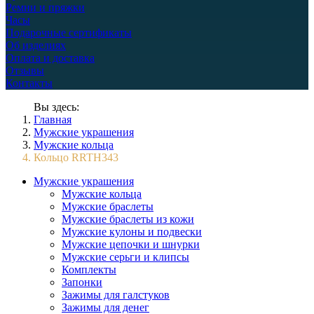
Ремни и пряжки
Часы
Подарочные сертификаты
Об изделиях
Оплата и доставка
Отзывы
Контакты
Вы здесь:
Главная
Мужские украшения
Мужские кольца
Кольцо RRTH343
Мужские украшения
Мужские кольца
Мужские браслеты
Мужские браслеты из кожи
Мужские кулоны и подвески
Мужские цепочки и шнурки
Мужские серьги и клипсы
Комплекты
Запонки
Зажимы для галстуков
Зажимы для денег