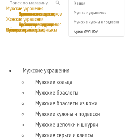
Главная
Мужские украшения
Мужские украшения
Кольца
Браслеты
Браслеты из кожи
Кулоны и подвески
Цепочки и шнурки
Серьги
Комплекты
Запонки
Зажимы для денег
Зажимы для галстуков
Женские украшения
Мужские кулоны и подвески
Кольца
Браслеты
Браслеты из кожи
Аксессуары для волос
Кулоны и подвески
Серьги
Цепочки и шнурки
Наборы
Браслеты на ногу
Кулоны для влюбленных
Ремни и пряжки
Часы
Подарочные сертификаты
Об изделиях
Оплата и доставка
Отзывы
Контакты
Кулон BVPT059
Мужские украшения
Мужские кольца
Мужские браслеты
Мужские браслеты из кожи
Мужские кулоны и подвески
Мужские цепочки и шнурки
Мужские серьги и клипсы