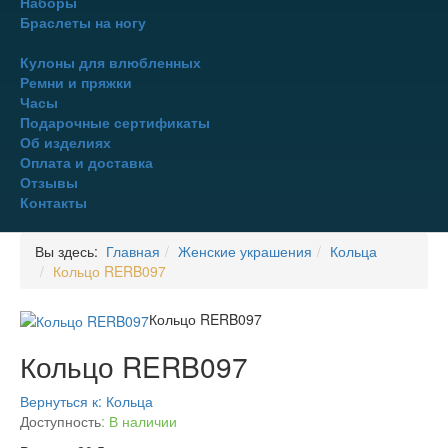
Наборы
Браслеты на ногу
Кулоны для влюбленных
Ремни и пряжки
Часы
Подарочные сертификаты
Об изделиях
Оплата и доставка
Отзывы
Контакты
Вы здесь:
Главная
Женские украшения
Кольца
Кольцо RERB097
Кольцо RERB097
Кольцо RERB097
Вернуться к: Кольца
Доступность
: В наличии