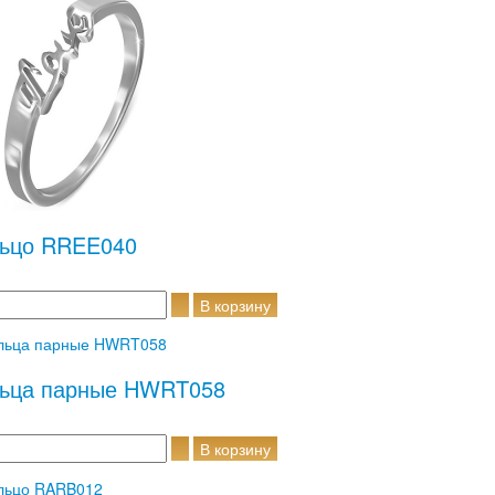
ьцо RREE040
ьца парные HWRT058