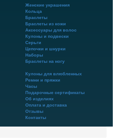
Женские украшения
Кольца
Браслеты
Браслеты из кожи
Аксессуары для волос
Кулоны и подвески
Серьги
Цепочки и шнурки
Наборы
Браслеты на ногу
Кулоны для влюбленных
Ремни и пряжки
Часы
Подарочные сертификаты
Об изделиях
Оплата и доставка
Отзывы
Контакты