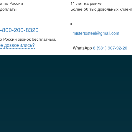
а по России
11 лет на рынке
едоплаты
Более 50 тыс довольных клиен
-800-200-8320
misteriosteel@gmail.com
о России звонок бесплатный.
е дозвонились?
WhatsApp
8 (981) 967-92-20