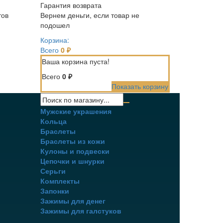
Гарантия возврата
тов
Вернем деньги, если товар не
подошел
Корзина:
Всего
0 ₽
Ваша корзина пуста!
Всего
0 ₽
Показать корзину
Мужские украшения
Кольца
Браслеты
Браслеты из кожи
Кулоны и подвески
Цепочки и шнурки
Серьги
Комплекты
Запонки
Зажимы для денег
Зажимы для галстуков