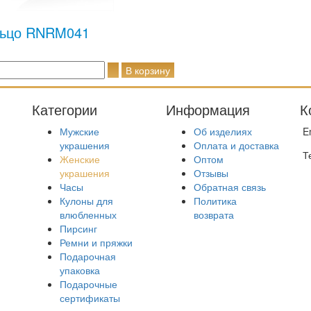
ьцо RNRM041
Категории
Информация
К
Мужские
Об изделиях
E
украшения
Оплата и доставка
Т
Женские
Оптом
украшения
Отзывы
Часы
Обратная связь
Кулоны для
Политика
влюбленных
возврата
Пирсинг
Ремни и пряжки
Подарочная
упаковка
Подарочные
сертификаты